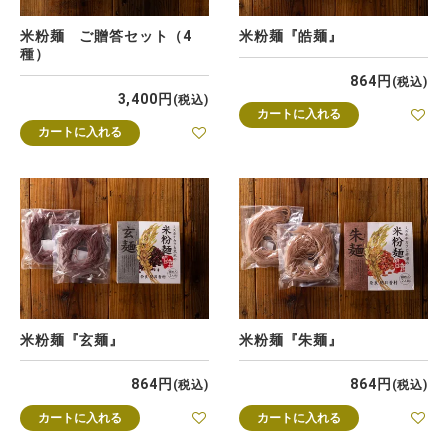
米粉麺 ご贈答セット（4
米粉麺『皓麺』
種）
864
税込
3,400
税込
カートに入れる
カートに入れる
米粉麺『玄麺』
米粉麺『朱麺』
864
864
税込
税込
カートに入れる
カートに入れる