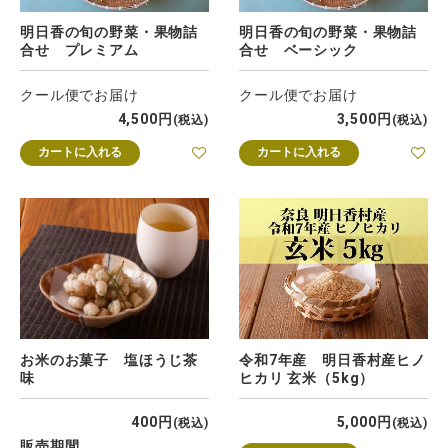
明日香の旬の野菜・果物詰
明日香の旬の野菜・果物詰
合せ プレミアム
合せ ベーシック
クール便でお届け
クール便でお届け
4,500
3,500
税込
税込
カートに入れる
カートに入れる
お米のお菓子 塩ほうじ茶
令和7年産 明日香村産ヒノ
味
ヒカリ 玄米（5kg）
400
5,000
税込
税込
販売期間