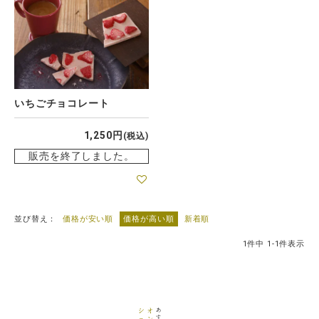
いちごチョコレート
1,250
税込
販売を終了しました。
並び替え
価格が安い順
価格が高い順
新着順
1
件中
1
-
1
件表示