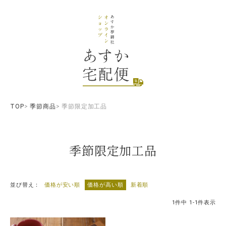
TOP
季節商品
季節限定加工品
季節限定加工品
並び替え
価格が安い順
価格が高い順
新着順
1
件中
1
-
1
件表示