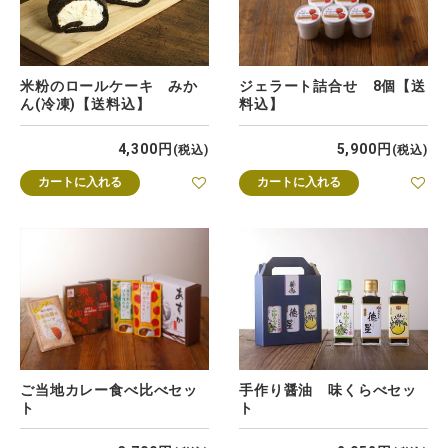
米粉のロールケーキ みか
ジェラート詰合せ 8個【送
ん(冷凍)【送料込】
料込】
4,300
5,900
税込
税込
カートに入れる
カートに入れる
ご当地カレー食べ比べセッ
手作り醤油 味くらべセッ
ト
ト