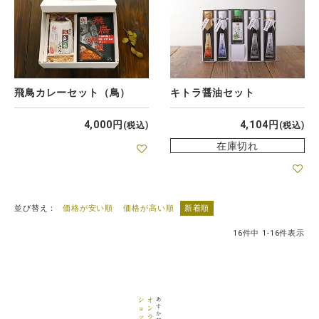
飛鳥カレーセット（鳥）
キトラ醤油セット
4,000
4,104
税込
税込
在庫切れ
並び替え
価格が安い順
価格が高い順
新着順
16
件中
1
-
16
件表示