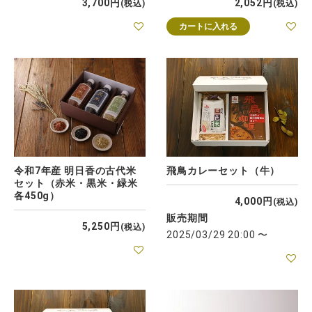
3,700
2,052
税込
税込
カートに入れる
令和7年産 明日香の古代米
飛鳥カレーセット（牛）
セット（赤米・黒米・緑米
各450g）
4,000
税込
販売期間
5,250
税込
2025/03/29 20:00
〜