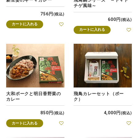
新生姜のキーマカレー
飛鳥鍋シリーズ ～トマト
チゲ風味～
756
税込
600
税込
カートに入れる
カートに入れる
大和ポークと明日香野菜の
飛鳥カレーセット（ポー
カレー
ク）
850
4,000
税込
税込
カートに入れる