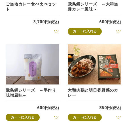
ご当地カレー食べ比べセッ
飛鳥鍋シリーズ ～大和当
ト
帰カレー風味～
3,700
600
税込
税込
カートに入れる
飛鳥鍋シリーズ ～手作り
大和肉鶏と明日香野菜のカ
味噌風味～
レー
600
850
税込
税込
カートに入れる
カートに入れる