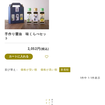
手作り醤油 味くらべセッ
ト
2,052
税込
カートに入れる
並び替え
価格が安い順
価格が高い順
新着順
1
件中
1
-
1
件表示