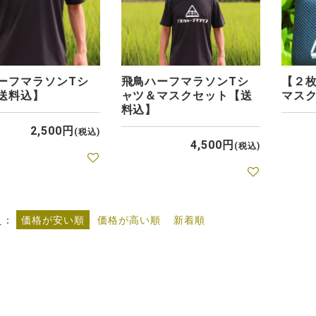
ーフマラソンTシ
飛鳥ハーフマラソンTシ
【２
送料込】
ャツ＆マスクセット【送
マス
料込】
2,500
税込
4,500
税込
え
価格が安い順
価格が高い順
新着順