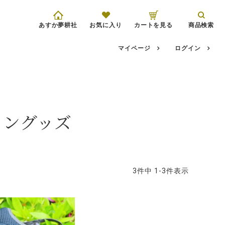
あすか夢耕社
お気に入り
カートを見る
商品検索
マイページ
ログイン
ソングッズ
3
件中
1
-
3
件表示