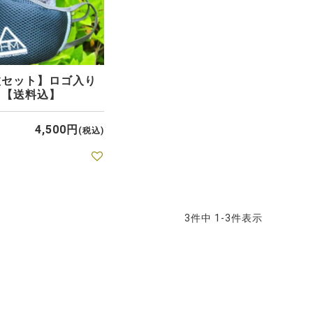
枚セット】ロゴ入り
ク【送料込】
4,500
税込
3
件中
1
-
3
件表示