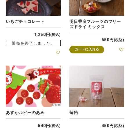
いちごチョコレート
明日香産フルーツのフリー
ズドライ ミックス
1,250
税込
650
税込
販売を終了しました。
カートに入れる
あすかルビーのあめ
苺飴
540
450
税込
税込