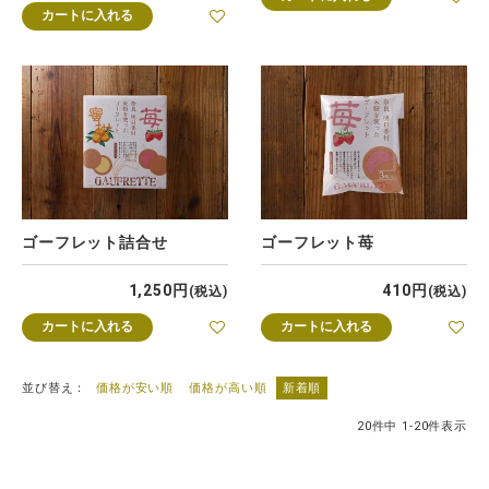
カートに入れる
ゴーフレット詰合せ
ゴーフレット苺
1,250
410
税込
税込
カートに入れる
カートに入れる
並び替え
価格が安い順
価格が高い順
新着順
20
件中
1
-
20
件表示