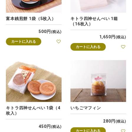
富本銭煎餅 1袋（5枚入）
キトラ四神せんべい 1箱
（16枚入）
500
税込
1,650
税込
カートに入れる
カートに入れる
キトラ四神せんべい 1袋（4
いちごマフィン
枚入）
280
税込
450
税込
カートに入れる