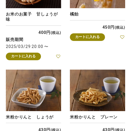
お米のお菓子 甘しょうが
橘飴
味
450
税込
400
税込
カートに入れる
販売期間
2025/03/29 20:00
〜
カートに入れる
米粉かりんと しょうが
米粉かりんと プレーン
430
430
税込
税込