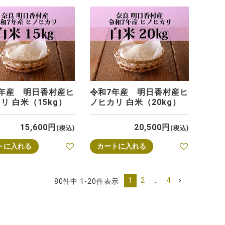
7年産 明日香村産ヒ
令和7年産 明日香村産ヒ
リ 白米（15kg）
ノヒカリ 白米（20kg）
15,600
20,500
税込
税込
トに入れる
カートに入れる
1
2
…
4
80
件中
1
-
20
件表示