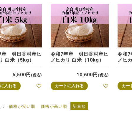
年産 明日香村産ヒ
令和7年産 明日香村産ヒ
令和
リ 白米（5kg）
ノヒカリ 白米（10kg）
ノヒカ
5,500
10,600
税込
税込
に入れる
カートに入れる
カー
え
価格が安い順
価格が高い順
新着順