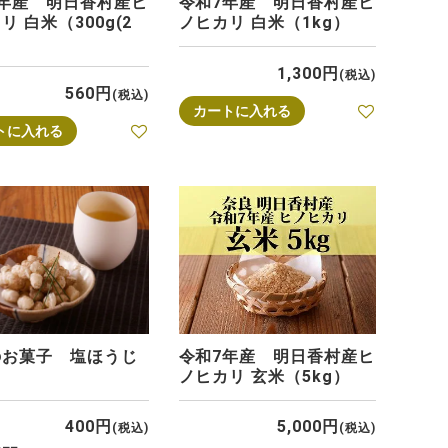
7年産 明日香村産ヒ
令和7年産 明日香村産ヒ
リ 白米（300g(2
ノヒカリ 白米（1kg）
1,300
税込
560
税込
カートに入れる
トに入れる
のお菓子 塩ほうじ
令和7年産 明日香村産ヒ
ノヒカリ 玄米（5kg）
400
5,000
税込
税込