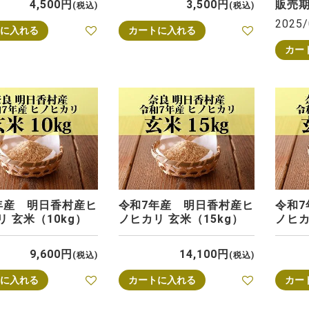
4,500
3,500
販売
税込
税込
2025/
に入れる
カートに入れる
カー
年産 明日香村産ヒ
令和7年産 明日香村産ヒ
令和
 玄米（10kg）
ノヒカリ 玄米（15kg）
ノヒカ
9,600
14,100
税込
税込
に入れる
カートに入れる
カー