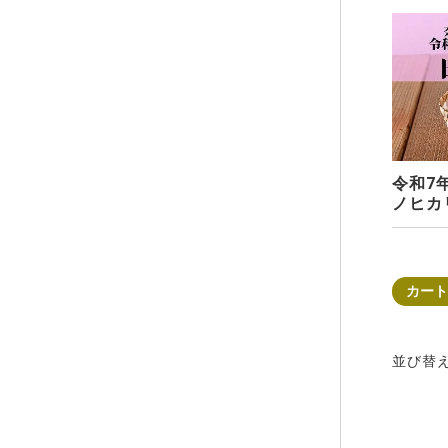
令和7
ノヒカ
カート
並び替