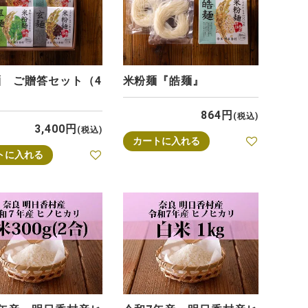
麺 ご贈答セット（4
米粉麺『皓麺』
864
税込
3,400
税込
カートに入れる
トに入れる