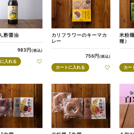
ん酢醤油
カリフラワーのキーマカ
米粉
レー
種）
983
税込
756
税込
に入れる
カートに入れる
カー