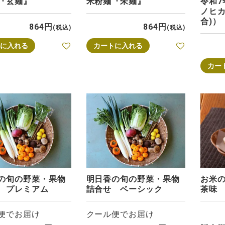
『玄麺』
米粉麺『朱麺』
令和
ノヒカ
合)）
864
864
税込
税込
に入れる
カートに入れる
カー
の旬の野菜・果物
明日香の旬の野菜・果物
お米
 プレミアム
詰合せ ベーシック
茶味
便でお届け
クール便でお届け