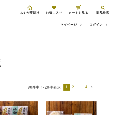
あすか夢耕社
お気に入り
カートを見る
商品検索
マイページ
ログイン
覧
1
2
…
4
80
件中
1
-
20
件表示