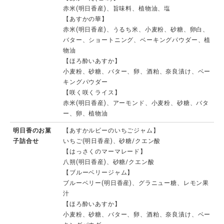
赤米(明日香産)、旨味料、植物油、塩
【あすかの華】
赤米(明日香産)、うるち米、小麦粉、砂糖、卵白、
バター、ショートニング、ベーキングパウダー、植
物油
【ほろ酔いあすか】
小麦粉、砂糖、バター、卵、酒粕、奈良漬け、ベー
キングパウダー
【咲く咲くライス】
赤米(明日香産)、アーモンド、小麦粉、砂糖、バタ
ー、卵、植物油
明日香のお菓
【あすかルビーのいちごジャム】
子詰合せ
いちご(明日香産)、砂糖/クエン酸
【はっさくのマーマレード】
八朔(明日香産)、砂糖/クエン酸
【ブルーベリージャム】
ブルーベリー(明日香産)、グラニュー糖、レモン果
汁
【ほろ酔いあすか】
小麦粉、砂糖、バター、卵、酒粕、奈良漬け、ベー