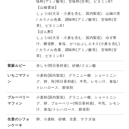
味料(アミノ酸等)、甘味料(甘草)、ビタミンB1
【山椒醤油】
しょうゆ(大豆・小麦を含む、国内製造)、山椒の実
/ カラメル色素、調味料(アミノ酸等)、甘味料(甘
草)、ビタミンB1
【ぽん酢】
しょうゆ(大豆・小麦を含む、国内製造)、ゆず果
汁、醸造酢、食塩、かつおぶしエキス(小麦を含む)
/ カラメル色素、調味料(アミノ酸等)、甘味料(甘
草)、ビタミンB1
紫蘇ルビー
赤しそ(明日香村産)、砂糖/クエン酸
いちごマフィ
小麦粉(国内製造)、グラニュー糖、ショートニン
ン
グ、卵、苺(明日香村産)、牛乳、レモン汁、食塩/
トレハロース、膨張剤
ブルーベリー
小麦粉(国内製造)、グラニュー糖、ショートニン
マフィン
グ、卵、ブルーベリー(明日香村産)、牛乳、レモン
汁、食塩/トレハロース、膨張剤
生姜のシフォ
卵、小麦粉、砂糖、生姜、サラダ油
ンケーキ