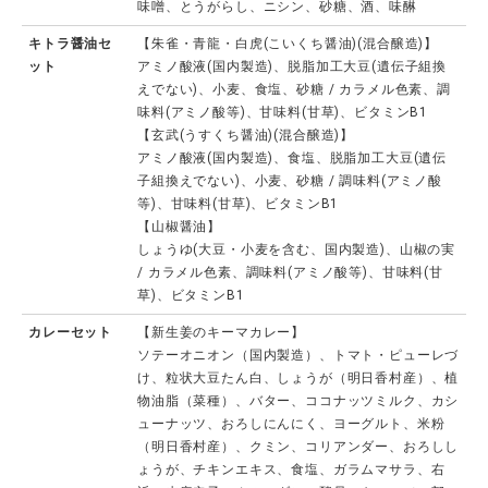
味噌、とうがらし、ニシン、砂糖、酒、味醂
キトラ醤油セ
【朱雀・青龍・白虎(こいくち醤油)(混合醸造)】
ット
アミノ酸液(国内製造)、脱脂加工大豆(遺伝子組換
えでない)、小麦、食塩、砂糖 / カラメル色素、調
味料(アミノ酸等)、甘味料(甘草)、ビタミンB1
【玄武(うすくち醤油)(混合醸造)】
アミノ酸液(国内製造)、食塩、脱脂加工大豆(遺伝
子組換えでない)、小麦、砂糖 / 調味料(アミノ酸
等)、甘味料(甘草)、ビタミンB1
【山椒醤油】
しょうゆ(大豆・小麦を含む、国内製造)、山椒の実
/ カラメル色素、調味料(アミノ酸等)、甘味料(甘
草)、ビタミンB1
カレーセット
【新生姜のキーマカレー】
ソテーオニオン（国内製造）、トマト・ピューレづ
け、粒状大豆たん白、しょうが（明日香村産）、植
物油脂（菜種）、バター、ココナッツミルク、カシ
ューナッツ、おろしにんにく、ヨーグルト、米粉
（明日香村産）、クミン、コリアンダー、おろしし
ょうが、チキンエキス、食塩、ガラムマサラ、右