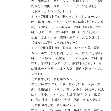
近、赤唐辛子、カルモダン、酵母エキス、（一部に
乳成分・鶏肉・大豆・カシューナッツを含む）
【トマトとチキンのカレー】
トマト(明日香村産)、玉ねぎ、トマトジュースづ
け、鶏肉、カレールウ、なたね油/調味料(アミノ酸
等)、乳化剤、カラメル色素、香料、酸味料、甘味
料(ラクロース)、香辛料抽出物、(一部に乳成分・
小麦・ごま・大豆・鶏肉・豚肉・りんごを含む)
【ほうれん草とひき肉のカレー】
トマト(明日香村産)、玉ねぎ、ほうれん草、豚肉、
カレールウ、なたね油、しょうが、にんにく/調味
料(アミノ酸等)、乳化剤、カラメル色素、香料、酸
味料、甘味料(ラクロース)、香辛料抽出物、(一部
に乳成分・小麦・ごま・大豆・鶏肉・豚肉・りんご
を含む)
【大和牛と明日香野菜のカレー】
牛肉(国産大和牛)、玉葱、じゃがいも、人参、牛
蒡、植物油脂、トマト、ヨーグルト、薄力粉、にん
にく、生姜、スパイス、食塩/調味料(アミノ酸等)
(一部に小麦・乳成分・大豆・豚肉・牛肉を含む)
【大和肉鶏と明日香野菜のカレー】
野菜(玉葱、じゃが芋、人参、牛蒡)、鶏肉、植物油