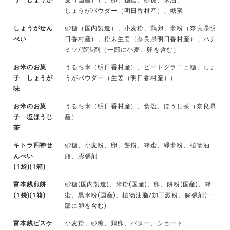
う しょうが
麦（国産））、卵、糖蜜、砂糖、米油、
しょうがパウダー（明日香村産）、糖蜜
しょうがせん
砂糖（国内製造）、小麦粉、鶏卵、米粉（奈良県明
べい
日香村産）、粉末生姜（奈良県明日香村産）、ハチ
ミツ/膨張剤（一部に小麦、卵を含む）
お米のお菓
うるち米（明日香村産）、ビートグラニュ糖、しょ
子 しょうが
うがパウダー（生姜（明日香村産））
味
お米のお菓
うるち米（明日香村産）、食塩、ほうじ茶（奈良県
子 塩ほうじ
産）
茶
キトラ四神せ
砂糖、小麦粉、卵、餅粉、蜂蜜、緑米粉、植物油
んべい
脂、膨張剤
(1袋)(1箱)
富本銭煎餅
砂糖(国内製造)、米粉(国産)、卵、餅粉(国産)、蜂
(1袋)(1箱)
蜜、黒米粉(国産)、植物油脂/加工澱粉、膨張剤(一
部に卵を含む)
富本銭ビスケ
小麦粉、砂糖、鶏卵、バター、ショート