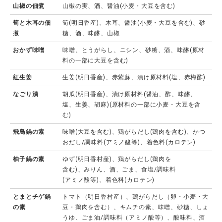
山椒の佃煮
山椒の実、酒、醤油(小麦・大豆を含む)
筍と木耳の佃
筍(明日香産)、木耳、醤油(小麦・大豆を含む)、砂
煮
糖、酒、味醂、山椒
おかず味噌
味噌、とうがらし、ニシン、砂糖、酒、味醂(原材
料の一部に大豆を含む)
紅生姜
生姜(明日香産)、赤紫蘇、漬け原材料(塩、赤梅酢)
なごり漬
胡瓜(明日香産)、漬け原材料(醤油、酢、味醂、
塩、生姜、胡麻)(原材料の一部に小麦・大豆を含
む)
飛鳥鍋の素
味噌(大豆を含む)、鶏がらだし(鶏肉を含む)、かつ
おだし/調味料(アミノ酸等)、着色料(カロテン)
柚子鍋の素
ゆず(明日香村産)、鶏がらだし(鶏肉を
含む)、みりん、酒、ごま、食塩/調味料
(アミノ酸等)、着色料(カロテン)
とまとチゲ鍋
トマト（明日香村産）、鶏がらだし（卵・小麦・大
の素
豆・鶏肉を含む）、キムチの素、味噌、砂糖、しょ
うゆ、ごま油/調味料（アミノ酸等）、酸味料、酒