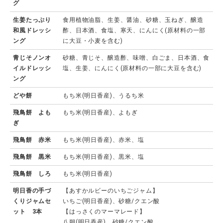
グ
生姜たっぷり
食用植物油脂、生姜、醤油、砂糖、玉ねぎ、醸造
和風ドレッシ
酢、日本酒、食塩、寒天、にんにく(原材料の一部
ング
に大豆・小麦を含む)
青じそノンオ
砂糖、青じそ、醸造酢、味噌、白ごま、日本酒、食
イルドレッシ
塩、生姜、にんにく(原材料の一部に大豆を含む)
ング
どや餅
もち米(明日香産)、うるち米
飛鳥餅 よも
もち米(明日香産)、よもぎ
ぎ
飛鳥餅 赤米
もち米(明日香産)、赤米、塩
飛鳥餅 黒米
もち米(明日香産)、黒米、塩
飛鳥餅 しろ
もち米(明日香産)
明日香の手づ
【あすかルビーのいちごジャム】
くりジャムセ
いちご(明日香産)、砂糖/クエン酸
ット 3本
【はっさくのマーマレード】
八朔(明日香産)、砂糖/クエン酸