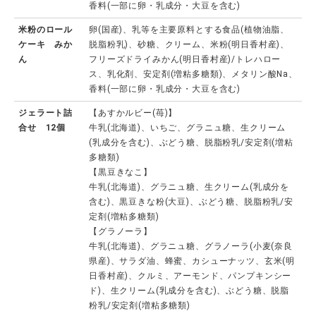
香料(一部に卵・乳成分・大豆を含む)
米粉のロール
卵(国産)、乳等を主要原料とする食品(植物油脂、
ケーキ みか
脱脂粉乳)、砂糖、クリーム、米粉(明日香村産)、
ん
フリーズドライみかん(明日香村産)/トレハロー
ス、乳化剤、安定剤(増粘多糖類)、メタリン酸Na、
香料(一部に卵・乳成分・大豆を含む)
ジェラート詰
【あすかルビー(苺)】
合せ 12個
牛乳(北海道)、いちご、グラニュ糖、生クリーム
(乳成分を含む)、ぶどう糖、脱脂粉乳/安定剤(増粘
多糖類)
【黒豆きなこ】
牛乳(北海道)、グラニュ糖、生クリーム(乳成分を
含む)、黒豆きな粉(大豆)、ぶどう糖、脱脂粉乳/安
定剤(増粘多糖類)
【グラノーラ】
牛乳(北海道)、グラニュ糖、グラノーラ(小麦(奈良
県産)、サラダ油、蜂蜜、カシューナッツ、玄米(明
日香村産)、クルミ、アーモンド、パンプキンシー
ド)、生クリーム(乳成分を含む)、ぶどう糖、脱脂
粉乳/安定剤(増粘多糖類)