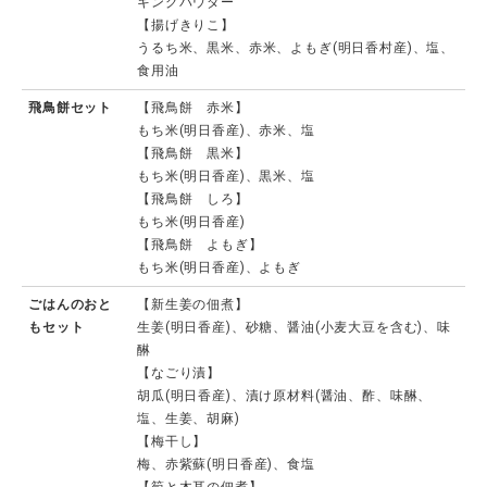
キングパウダー
【揚げきりこ】
うるち米、黒米、赤米、よもぎ(明日香村産)、塩、
食用油
飛鳥餅セット
【飛鳥餅 赤米】
もち米(明日香産)、赤米、塩
【飛鳥餅 黒米】
もち米(明日香産)、黒米、塩
【飛鳥餅 しろ】
もち米(明日香産)
【飛鳥餅 よもぎ】
もち米(明日香産)、よもぎ
ごはんのおと
【新生姜の佃煮】
もセット
生姜(明日香産)、砂糖、醤油(小麦大豆を含む)、味
醂
【なごり漬】
胡瓜(明日香産)、漬け原材料(醤油、酢、味醂、
塩、生姜、胡麻)
【梅干し】
梅、赤紫蘇(明日香産)、食塩