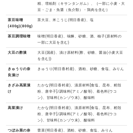
精、増粘剤（キサンタンガム）、｛一部に小麦・大
豆・ごま・魚醤（魚介類）・鶏肉を含む｝
茶豆味噌
茶大豆、米こうじ(明日香産)、塩
(400g)(800g)
茶豆調理味噌
味噌(明日香産)、味醂、砂糖、酒、柚子(原材料の
一部に大豆を含む)
大豆の酢漬
大豆(国産)、漬け原材料(酢、砂糖、醤油(小麦大豆
を含む))
きゅうりの奈
きゅうり(明日香村産)、酒粕、砂糖、食塩、みりん
良漬け
きざみ高菜漬
たかな(明日香村産)、漬原材料[食塩、昆布、籾殻
け
粉、唐辛子]/調味料(アミノ酸等)、着色料(ウコ
ン)、甘味料(カンゾウ末)、酸味料
高菜漬け
たかな(明日香村産)、漬原材料[食塩、昆布、籾殻
粉、唐辛子]/調味料(アミノ酸等)、着色料(ウコ
ン)、甘味料(カンゾウ末)、酸味料
つぼみ菜の奈
蕾菜(明日香産)、酒粕、砂糖、食塩、みりん