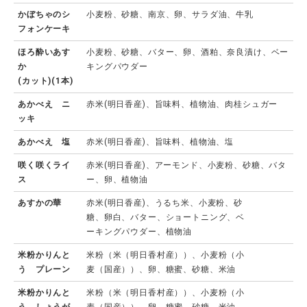
かぼちゃのシ
小麦粉、砂糖、南京、卵、サラダ油、牛乳
フォンケーキ
ほろ酔いあす
小麦粉、砂糖、バター、卵、酒粕、奈良漬け、ベー
か
キングパウダー
(カット)(1本)
あかべえ ニ
赤米(明日香産)、旨味料、植物油、肉桂シュガー
ッキ
あかべえ 塩
赤米(明日香産)、旨味料、植物油、塩
咲く咲くライ
赤米(明日香産)、アーモンド、小麦粉、砂糖、バタ
ス
ー、卵、植物油
あすかの華
赤米(明日香産)、うるち米、小麦粉、砂
糖、卵白、バター、ショートニング、ベ
ーキングパウダー、植物油
米粉かりんと
米粉（米（明日香村産））、小麦粉（小
う プレーン
麦（国産））、卵、糖蜜、砂糖、米油
米粉かりんと
米粉（米（明日香村産））、小麦粉（小