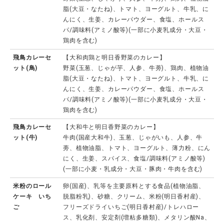
脂(大豆・なたね)、トマト、ヨーグルト、牛乳、に
んにく、生姜、カレーパウダー、食塩、ホールス
パ/調味料(アミノ酸等)(一部に小麦乳成分・大豆・
鶏肉を含む)
飛鳥カレーセ
【大和肉鶏と明日香野菜のカレー】
ット(鳥)
野菜(玉葱、じゃが芋、人参、牛蒡)、鶏肉、植物油
脂(大豆・なたね)、トマト、ヨーグルト、牛乳、に
んにく、生姜、カレーパウダー、食塩、ホールス
パ/調味料(アミノ酸等)(一部に小麦乳成分・大豆・
鶏肉を含む)
飛鳥カレーセ
【大和牛と明日香野菜のカレー】
ット(牛)
牛肉(国産大和牛)、玉葱、じゃがいも、人参、牛
蒡、植物油脂、トマト、ヨーグルト、薄力粉、にん
にく、生姜、スパイス、食塩/調味料(アミノ酸等)
(一部に小麦・乳成分・大豆・豚肉・牛肉を含む)
米粉のロール
卵(国産)、乳等を主要原料とする食品(植物油脂、
ケーキ いち
脱脂粉乳)、砂糖、クリーム、米粉(明日香村産)、
ご
フリーズドライいちご(明日香村産)/トレハロー
ス、乳化剤、安定剤(増粘多糖類)、メタリン酸Na、