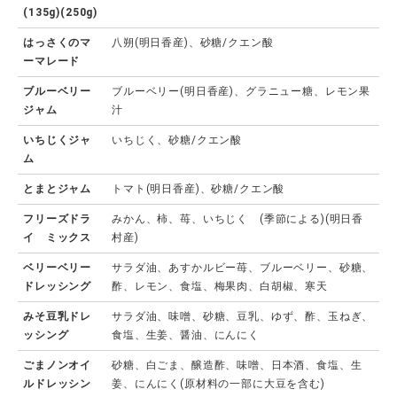
(135g)(250g)
はっさくのマ
八朔(明日香産)、砂糖/クエン酸
ーマレード
ブルーベリー
ブルーベリー(明日香産)、グラニュー糖、レモン果
ジャム
汁
いちじくジャ
いちじく、砂糖/クエン酸
ム
とまとジャム
トマト(明日香産)、砂糖/クエン酸
フリーズドラ
みかん、柿、苺、いちじく (季節による)(明日香
イ ミックス
村産)
ベリーベリー
サラダ油、あすかルビー苺、ブルーベリー、砂糖、
ドレッシング
酢、レモン、食塩、梅果肉、白胡椒、寒天
みそ豆乳ドレ
サラダ油、味噌、砂糖、豆乳、ゆず、酢、玉ねぎ、
ッシング
食塩、生姜、醤油、にんにく
ごまノンオイ
砂糖、白ごま、醸造酢、味噌、日本酒、食塩、生
ルドレッシン
姜、にんにく(原材料の一部に大豆を含む)