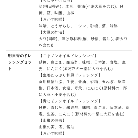
【筍と木耳の佃煮】
筍(明日香産)、木耳、醤油(小麦大豆を含む)、砂
糖、酒、味醂、山椒
【おかず味噌】
味噌、とうがらし、ニシン、砂糖、酒、味醂
【大豆の酢漬】
大豆(国産)、漬け原材料(酢、砂糖、醤油(小麦大豆
を含む))
明日香のドレ
【ごまノンオイルドレッシング】
ッシングセッ
砂糖、白ごま、醸造酢、味噌、日本酒、食塩、生
ト
姜、にんにく(原材料の一部に大豆を含む)
【生姜たっぷり和風ドレッシング】
食用植物油脂、生姜、醤油、砂糖、玉ねぎ、醸造
酢、日本酒、食塩、寒天、にんにく(原材料の一部
に大豆・小麦を含む)
【青じそノンオイルドレッシング】
砂糖、青じそ、醸造酢、味噌、白ごま、日本酒、食
塩、生姜、にんにく(原材料の一部に大豆を含む)
【山椒の佃煮】
山椒の実、酒、醤油
【おかず味噌】