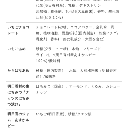
代米(明日香村産)、乳糖、デキストリン
添加物：膨張剤、乳化剤(大豆由来)、香料、酸化防
止剤(ビタミンE)
いちごチョコ
チョコレート(砂糖、ココアバター、全乳粉、乳
レート
糖、植物油脂、脱脂粉乳)(国内製造)、乾燥イチゴ/
乳化剤、香料(一部に乳成分・大豆を含む)
いちごあめ
砂糖(グラニュー糖)、水飴、フリーズド
ライいちご(明日香村産あすかルビー
100％)/酸味料
たちばなあめ
砂糖（国内製造）、水飴、大和橘粉末（明日香村
産）/酸味料
明日香村の生
はちみつ（国産）、アーモンド、くるみ、カシュー
はちみつ『ナ
ナッツ
ッツのはちみ
つ漬け』
明日香のジャ
いちご(明日香産)、砂糖/クエン酸
ム あすかル
ビー