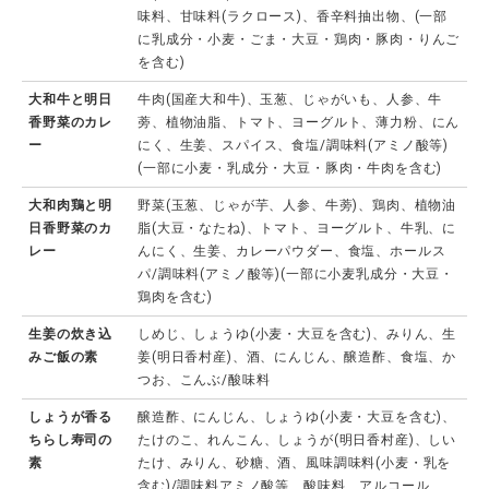
味料、甘味料(ラクロース)、香辛料抽出物、(一部
に乳成分・小麦・ごま・大豆・鶏肉・豚肉・りんご
を含む)
大和牛と明日
牛肉(国産大和牛)、玉葱、じゃがいも、人参、牛
香野菜のカレ
蒡、植物油脂、トマト、ヨーグルト、薄力粉、にん
ー
にく、生姜、スパイス、食塩/調味料(アミノ酸等)
(一部に小麦・乳成分・大豆・豚肉・牛肉を含む)
大和肉鶏と明
野菜(玉葱、じゃが芋、人参、牛蒡)、鶏肉、植物油
日香野菜のカ
脂(大豆・なたね)、トマト、ヨーグルト、牛乳、に
レー
んにく、生姜、カレーパウダー、食塩、ホールス
パ/調味料(アミノ酸等)(一部に小麦乳成分・大豆・
鶏肉を含む)
生姜の炊き込
しめじ、しょうゆ(小麦・大豆を含む)、みりん、生
みご飯の素
姜(明日香村産)、酒、にんじん、醸造酢、食塩、か
つお、こんぶ/酸味料
しょうが香る
醸造酢、にんじん、しょうゆ(小麦・大豆を含む)、
ちらし寿司の
たけのこ、れんこん、しょうが(明日香村産)、しい
素
たけ、みりん、砂糖、酒、風味調味料(小麦・乳を
含む)/調味料アミノ酸等、酸味料、アルコール