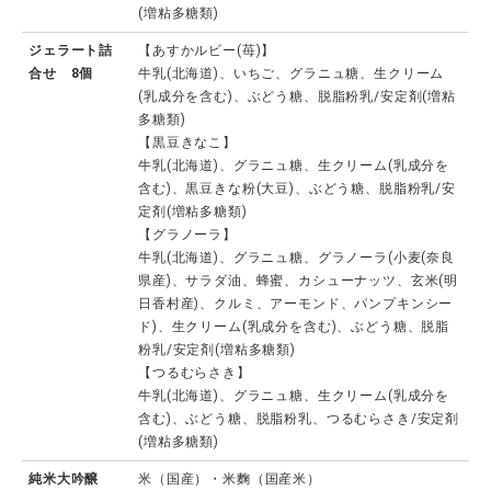
(増粘多糖類)
ジェラート詰
【あすかルビー(苺)】
合せ 8個
牛乳(北海道)、いちご、グラニュ糖、生クリーム
(乳成分を含む)、ぶどう糖、脱脂粉乳/安定剤(増粘
多糖類)
【黒豆きなこ】
牛乳(北海道)、グラニュ糖、生クリーム(乳成分を
含む)、黒豆きな粉(大豆)、ぶどう糖、脱脂粉乳/安
定剤(増粘多糖類)
【グラノーラ】
牛乳(北海道)、グラニュ糖、グラノーラ(小麦(奈良
県産)、サラダ油、蜂蜜、カシューナッツ、玄米(明
日香村産)、クルミ、アーモンド、パンプキンシー
ド)、生クリーム(乳成分を含む)、ぶどう糖、脱脂
粉乳/安定剤(増粘多糖類)
【つるむらさき】
牛乳(北海道)、グラニュ糖、生クリーム(乳成分を
含む)、ぶどう糖、脱脂粉乳、つるむらさき/安定剤
(増粘多糖類)
純米大吟醸
米（国産）・米麴（国産米）