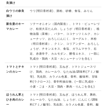
良漬け
白ウリの奈良
ウリ(明日香村産)、酒粕、砂糖、食塩、みりん
漬け
新生姜のキー
ソテーオニオン（国内製造）、トマト・ピューレづ
マカレー
け、粒状大豆たん白、しょうが（明日香村産）、植
物油脂（菜種）、バター、ココナッツミルク、カシ
ューナッツ、おろしにんにく、ヨーグルト、米粉
（明日香村産）、クミン、コリアンダー、おろしし
ょうが、チキンエキス、食塩、ガラムマサラ、右
近、赤唐辛子、カルモダン、酵母エキス、（一部に
乳成分・鶏肉・大豆・カシューナッツを含む）
トマトとチキ
トマト(明日香村産)、玉ねぎ、トマトジュースづ
ンのカレー
け、鶏肉、カレールウ、なたね油/調味料(アミノ酸
等)、乳化剤、カラメル色素、香料、酸味料、甘味
料(ラクロース)、香辛料抽出物、(一部に乳成分・
小麦・ごま・大豆・鶏肉・豚肉・りんごを含む)
ほうれん草と
トマト(明日香村産)、玉ねぎ、ほうれん草、豚肉、
ひき肉のカレ
カレールウ、なたね油、しょうが、にんにく/調味
ー
料(アミノ酸等)、乳化剤、カラメル色素、香料、酸