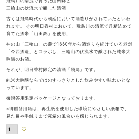
飛鳥川の清流で育った山田錦と
三輪山の伏流水で醸した清酒
古くは飛鳥時代から朝廷において酒造りがされていたといわ
れます。 その明日香村において、飛鳥川の清流で丹精込めて
育てた酒米「山田錦」を使用。
神の山「三輪山」の麓で1660年から酒造りを続けている老舗
「今西酒造」とコラボし、三輪山の伏流水で醸された純米大
吟醸のお酒。
それが、明日香村限定の清酒「飛鳥」です。
純米大吟醸ならではのすっきりとした飲みやすい味わいとな
っています。
御贈答用限定パッケージとなっております。
※御贈答用箱は、再生紙を使用した環境にやさしい紙箱で、
見た目や手触りまで霧箱の風合いを感じられます。