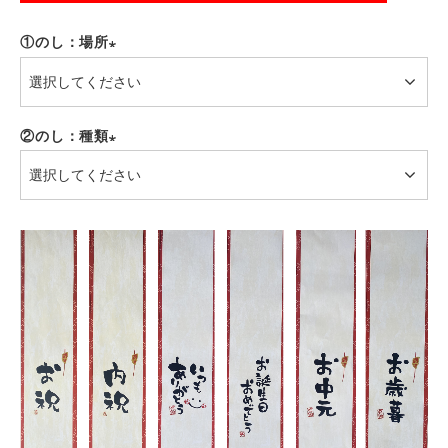
(必
須)
①のし：場所
(必
須)
②のし：種類
(必
須)