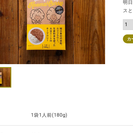
明日
スと
カ
1袋1人前(180g)