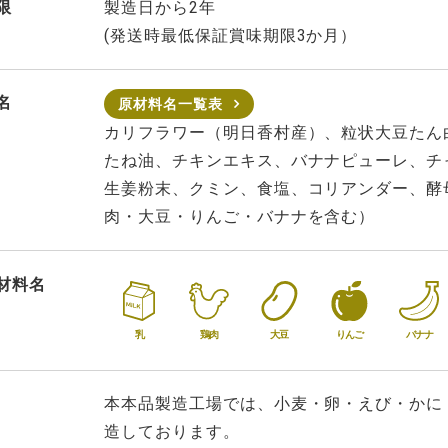
限
製造日から2年
(発送時最低保証賞味期限3か月）
名
原材料名一覧表
カリフラワー（明日香村産）、粒状大豆たん
たね油、チキンエキス、バナナピューレ、チ
生姜粉末、クミン、食塩、コリアンダー、酵
肉・大豆・りんご・バナナを含む）
材料名
乳
鶏肉
大豆
りんご
バナナ
本本品製造工場では、小麦・卵・えび・かに
造しております。