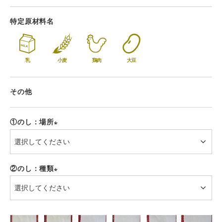
特定原材料名
乳
小麦
鶏肉
大豆
その他
①のし：場所
(必
須)
②のし：種類
(必
須)