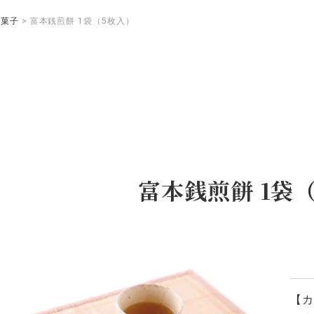
お菓子
富本銭煎餅 1袋（5枚入）
富本銭煎餅 1袋
【カ