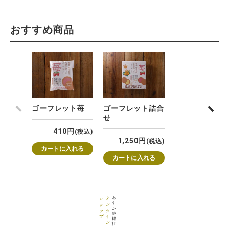
おすすめ商品
ゴーフレット苺
ゴーフレット詰合
前へ
次へ
せ
410
税込
1,250
税込
カートに入れる
カートに入れる