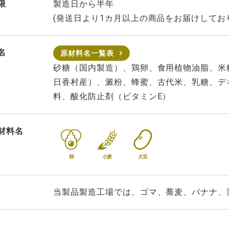
限
製造日から半年
(発送日より1カ月以上の商品をお届けしてお
名
原材料名一覧表
砂糖（国内製造）、鶏卵、食用植物油脂、米
日香村産）、澱粉、蜂蜜、古代米、乳糖、デ
料、酸化防止剤（ビタミンE）
材料名
卵
小麦
大豆
当製品製造工場では、ゴマ、蕎麦、バナナ、