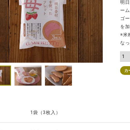
明日
ーム
ゴー
を加
※米
なっ
カ
1袋（3枚入）