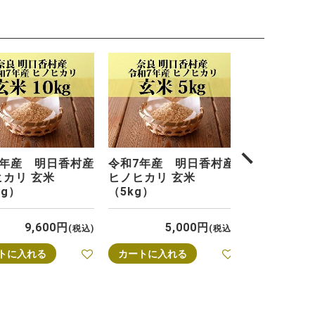
次へ
7年産 明日香村産
令和7年産 明日香村産
令和7年産
ヒカリ 玄米
ヒノヒカリ 玄米
ヒノヒカリ 
kg）
（5kg）
（20kg）
9,600
5,000
20
税込
税込
トに入れる
カートに入れる
カートに入