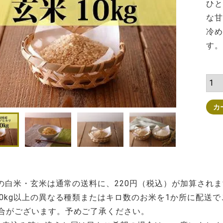
ひと
な甘
冷め
す。
カ
kgの白米・玄米は通常の送料に、220円（税込）が加算さ
20kg以上の異なる種類またはキロ数のお米を1か所に配送
合がございます。予めご了承ください。