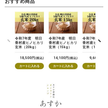
おすすめ商品
令和7年度 明日
令和7年産 明日
令和7年産 明
前へ
次へ
香村産ヒノヒカリ
香村産ヒノヒカリ
香村産ヒノヒカ
玄米（20kg）
玄米（15kg）
玄米（10kg）
18,500
14,100
9,600
税込
税込
税
カートに入れる
カートに入れる
カートに入れる