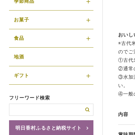
季節商品
お菓子
おいし
食品
※古代
のでご
地酒
①古代
②通常
ギフト
③水加
い。
④一般
フリーワード検索
内容
明日香村ふるさと納税サイト
賞味期