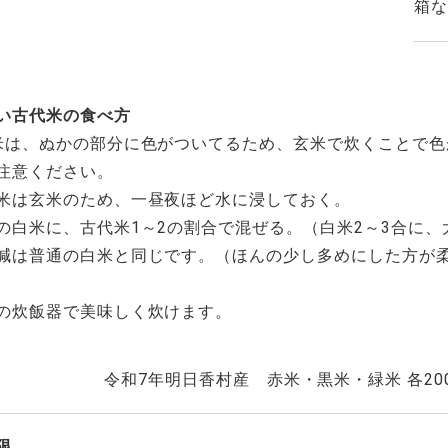
箱な
い古代米の食べ方
米は、ぬかの部分に色がついてるため、玄米で炊くことで
注意ください。
米は玄米のため、一昼夜ほど水に浸しておく。
の白米に、古代米1～2の割合で混ぜる。（白米2～3合に、
減は普通の白米と同じです。（ほんの少し多めにした方が
の炊飯器で美味しく炊けます。
令和7年明日香村産 赤米・黒米・緑米 各20
限