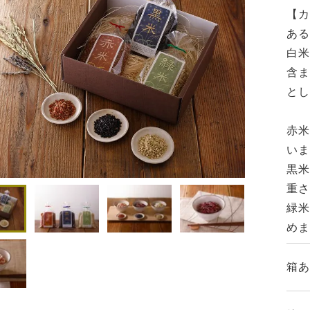
【カ
ある
白米
含ま
とし
赤米
いま
黒米
重
緑米
めま
箱あ