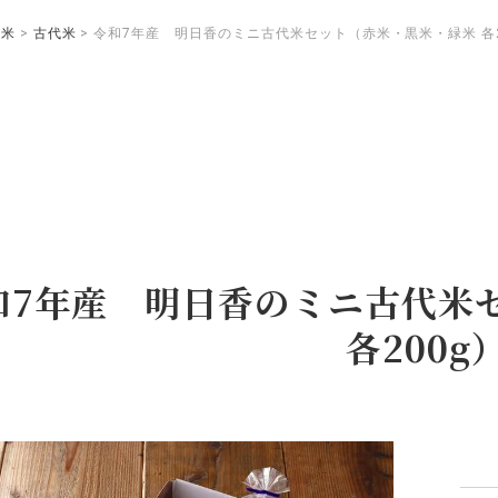
お米
古代米
令和7年産 明日香のミニ古代米セット（赤米・黒米・緑米 各2
和7年産 明日香のミニ古代米
各200g