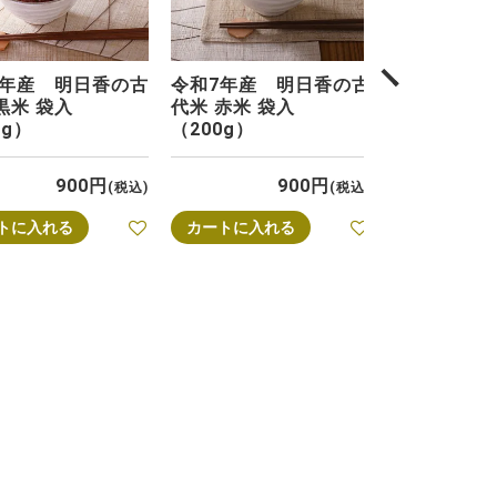
次へ
7年産 明日香の古
令和7年産 明日香の古
黒米 袋入
代米 赤米 袋入
0g）
（200g）
900
900
税込
税込
トに入れる
カートに入れる