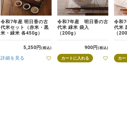
令和7年産 明日香の古
令和7年産 明日香の古
令和
代米セット（赤米・黒
代米 緑米 袋入
代米 
米・緑米 各450g）
（200g）
（20
5,250
900
税込
税込
詳細を見る
カートに入れる
カー