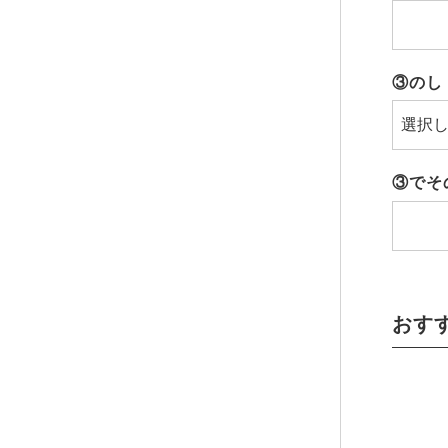
③のし
③でそ
おす