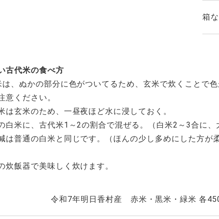
箱な
い古代米の食べ方
米は、ぬかの部分に色がついてるため、玄米で炊くことで
注意ください。
米は玄米のため、一昼夜ほど水に浸しておく。
の白米に、古代米1～2の割合で混ぜる。（白米2～3合に、
減は普通の白米と同じです。（ほんの少し多めにした方が
の炊飯器で美味しく炊けます。
令和7年明日香村産 赤米・黒米・緑米 各45