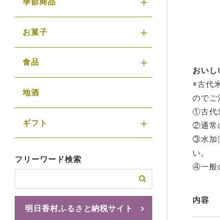
季節商品
お菓子
食品
おいし
※古代
地酒
のでご
①古代
ギフト
②通常
③水加
い。
フリーワード検索
④一般
内容
明日香村ふるさと納税サイト