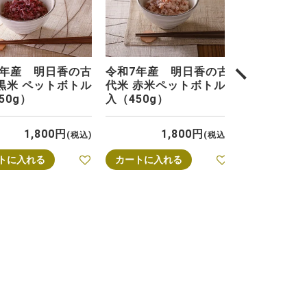
7年産 明日香の古
令和7年産 明日香の古
次へ
黒米 ペットボトル
代米 赤米ペットボトル
50g）
入（450g）
1,800
1,800
税込
税込
トに入れる
カートに入れる