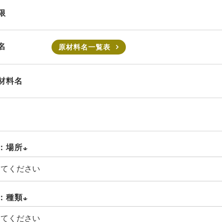
限
名
原材料名一覧表
材料名
：場所
(必
須)
：種類
(必