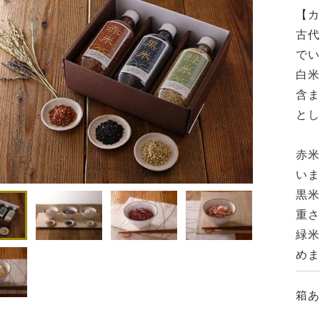
【カ
古代
でい
白米
含ま
とし
赤米
いま
黒米
重さ
緑米
めま
箱あ