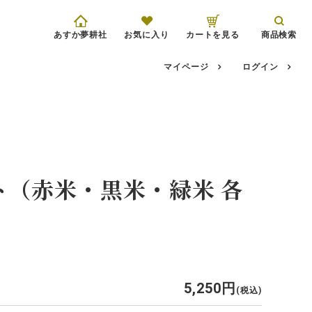
）
あすか夢耕社
お気に入り
カートを見る
商品検索
マイページ
ログイン
ト（赤米・黒米・緑米 各
5,250
税込