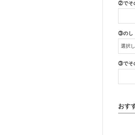
②でそ
③のし
③でそ
おす