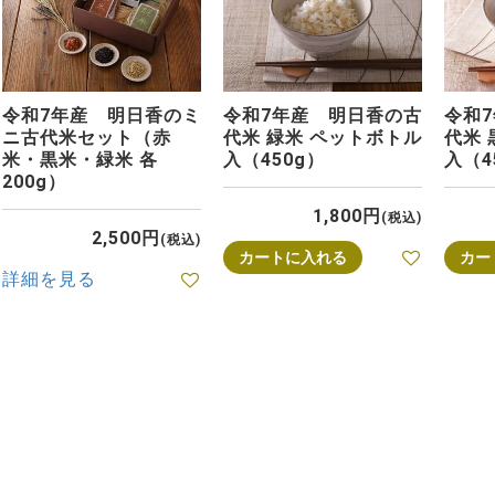
令和7年産 明日香のミ
令和7年産 明日香の古
令和
ニ古代米セット（赤
代米 緑米 ペットボトル
代米 
米・黒米・緑米 各
入（450g）
入（4
200g）
1,800
税込
2,500
税込
カートに入れる
カー
詳細を見る